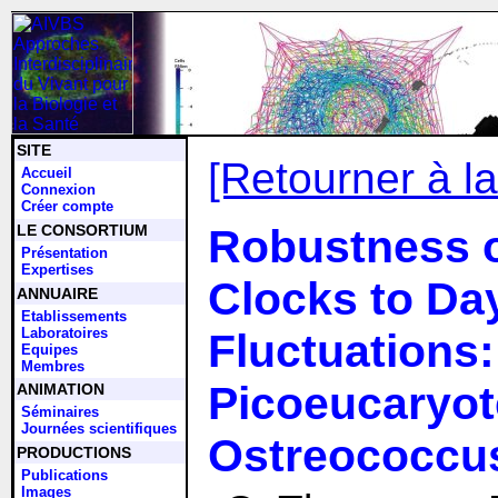
SITE
[Retourner à la
Accueil
Connexion
Créer compte
LE CONSORTIUM
Robustness o
Présentation
Expertises
Clocks to Day
ANNUAIRE
Etablissements
Laboratoires
Fluctuations:
Equipes
Membres
Picoeucaryot
ANIMATION
Séminaires
Journées scientifiques
Ostreococcus
PRODUCTIONS
Publications
Images