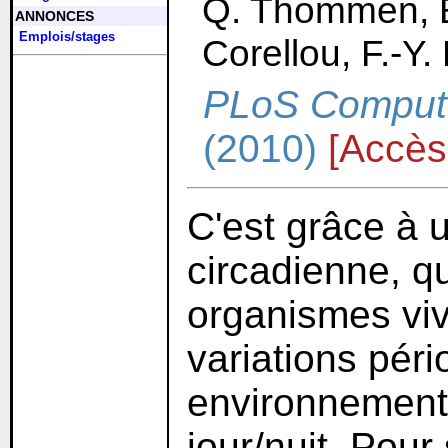
Q. Thommen, B.
ANNONCES
Emplois/stages
Corellou, F.-Y
PLoS Computa
(2010)
[Accès
C'est grâce à u
circadienne, q
organismes viv
variations péri
environnement 
jour/nuit. Pour