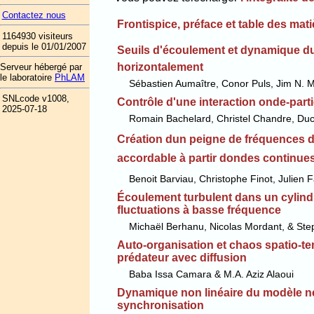
Contactez nous
Frontispice, préface et table des mat
1164930 visiteurs
depuis le 01/01/2007
Seuils d'écoulement et dynamique d
horizontalement
Serveur hébergé par
le laboratoire
PhLAM
Sébastien Aumaître, Conor Puls, Jim N. M
SNLcode v1008,
Contrôle d'une interaction onde-part
2025-07-18
Romain Bachelard, Christel Chandre, Ducio
Création dun peigne de fréquences d
accordable à partir dondes continue
Benoit Barviau, Christophe Finot, Julien 
Écoulement turbulent dans un cylind
fluctuations à basse fréquence
Michaël Berhanu, Nicolas Mordant, & St
Auto-organisation et chaos spatio-t
prédateur avec diffusion
Baba Issa Camara & M.A. Aziz Alaoui
Dynamique non linéaire du modèle n
synchronisation