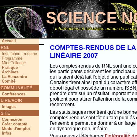
SCIENCE N
Informations et échanges autour de la scie
Accueil
COMPTES-RENDUS DE LA
RNL
Inscription - résumé
LINÉAIRE 2007
Ce site
Programme
Mini-Colloque
Les comptes-rendus de RNL sont une col
Pratique
les participants décrivent les principaux
Archives
La Rencontre
qu'ils aient déjà fait l'objet d'une public
Comité
Certains tirent ainsi parti du caractère off
COMMUNAUTÉ
dépôt légal et possède un numéro ISBN) e
prendre date sur un résultat important e
Conférences
profitent pour attirer l'attention de la 
LIRE/VOIR
récemment.
Images
Les statistisques montrent qu'une bonne 
SITE
comptes-rendus sont tôt ou tard publiés 
Connexion
l'ensemble permet de donner à un large 
Créer compte
en dynamique non linéaire.
Mode d'emploi
Infos
Vous pouvez télécharger
l'intégralité