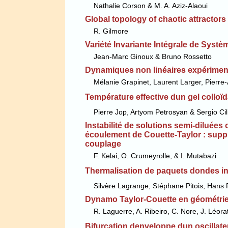
Nathalie Corson & M. A. Aziz-Alaoui
Global topology of chaotic attractors
R. Gilmore
Variété Invariante Intégrale de Sys
Jean-Marc Ginoux & Bruno Rossetto
Dynamiques non linéaires expérimenta
Mélanie Grapinet, Laurent Larger, Pierre
Température effective dun gel colloï
Pierre Jop, Artyom Petrosyan & Sergio Cil
Instabilité de solutions semi-diluée
écoulement de Couette-Taylor : sup
couplage
F. Kelai, O. Crumeyrolle, & I. Mutabazi
Thermalisation de paquets dondes i
Silvère Lagrange, Stéphane Pitois, Hans R
Dynamo Taylor-Couette en géométrie 
R. Laguerre, A. Ribeiro, C. Nore, J. Léor
Bifurcation denveloppe dun oscillat