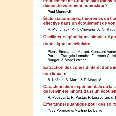
Écoulement de Couette plan transiti
désenchevêtrement homocline ?
Paul Manneville
États stationnaires, théorèmes de flu
effective dans un écoulement de von
R. Monchaux, P.-H. Chavanis, A. Chiffaude
Oscillateurs génétiques simples. Appl
dune algue unicellulaire
Pierre-Emmanuel Morant, Constant Van
Parent, François Lemaire, Florence Corel
Bouget, & Marc Lefranc
Extraction des zones dintérêt dune im
non linéaire
B. Nofiele, S. Morfu & P. Marquié
Caractérisation expérimentale de la 
de Kelvin-Helmholtz dans un écoulem
R. Pethieu, L. R. Pastur, F. Lusseyran, &
Effet tunnel quantique pour des soli
Yves Pomeau & Martine Le Berre