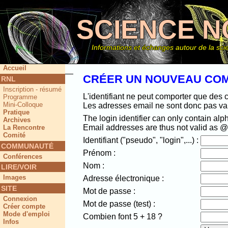
SCIENCE N
Informations et échanges autour de la scie
Accueil
CRÉER UN NOUVEAU CO
RNL
Inscription - résumé
Ce site
L'identifiant ne peut comporter que des 
Programme
Mini-Colloque
Les adresses email ne sont donc pas val
Pratique
The login identifier can only contain alp
Archives
Email addresses are thus not valid as @ 
La Rencontre
Comité
Identifiant ("pseudo", "login",...) :
COMMUNAUTÉ
Prénom :
Conférences
Nom :
LIRE/VOIR
Images
Adresse électronique :
SITE
Mot de passe :
Connexion
Mot de passe (test) :
Créer compte
Mode d'emploi
Combien font 5 + 18 ?
Infos