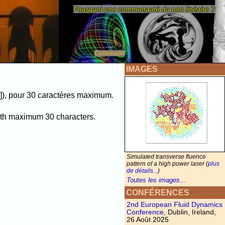
Pourquoi une communauté du non linéaire ?
Connexion
IMAGES
[_]), pour 30 caractères maximum.
 with maximum 30 characters.
Simulated transverse fluence
pattern of a high power laser (
plus
de détails...
)
Toutes les images...
CONFÉRENCES
2nd European Fluid Dynamics
Conference
, Dublin, Ireland,
26 Août 2025