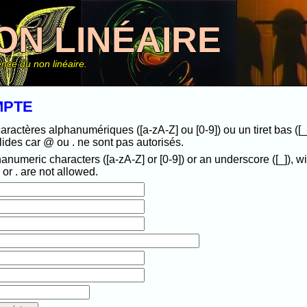
ON LINÉAIRE
nce du non linéaire.
MPTE
caractères alphanumériques ([a-zA-Z] ou [0-9]) ou un tiret bas (
ides car @ ou . ne sont pas autorisés.
hanumeric characters ([a-zA-Z] or [0-9]) or an underscore ([_]),
or . are not allowed.