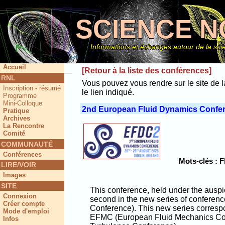
SCIENCE N
Informations et échanges autour de la scie
Accueil
[Retour à la liste des conférences]
RNL
Vous pouvez vous rendre sur le site de l
Inscription - résumé
le lien indiqué.
Ce site
Programme
Mini-Colloque
2nd European Fluid Dynamics Confe
Pratique
Archives
La Rencontre
Comité
COMMUNAUTÉ
Conférences
Mots-clés : 
LIRE/VOIR
Images
SITE
This conference, held under the ausp
Connexion
second in the new series of confere
Créer compte
Conference). This new series correspo
Mode d'emploi
EFMC (European Fluid Mechanics Co
Infos