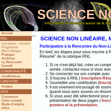
SCIENCE N
Informations et échanges autour de la scie
Accueil
SCIENCE NON LINÉAIRE, 
RNL
Inscription - résumé
Ce site
Participation à la Rencontre du Non-L
Programme
Mini-Colloque
En bref, les étapes pour vous inscrire à 
Pratique
Résumé" de la rubrique RNL.
Archives
La Rencontre
Si ce n'est déjà fait, créer un compt
Comité
année, contactez-nous si vous avez 
COMMUNAUTÉ
Se connecter sur son compte avec l
Conférences
S'inscrire à RNL (
Inscription-Ré
LIRE/VOIR
Soumettre une contribution (
Inscr
Images
Il est vivement encouragé de soumet
quand vous avez soumis un résum
SITE
Si vous avez été sélectionné pour 
Connexion
présentation de deux pages (
Insc
Créer compte
Mode d'emploi
posters et la présentation
.
Infos