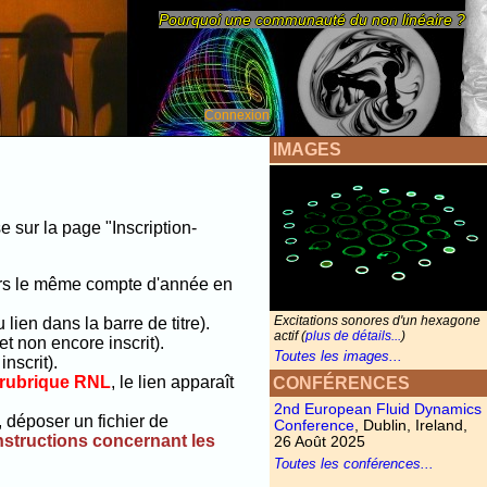
Pourquoi une communauté du non linéaire ?
Connexion
IMAGES
e sur la page "Inscription-
ours le même compte d'année en
Excitations sonores d'un hexagone
u lien dans la barre de titre).
actif (
plus de détails...
)
et non encore inscrit).
Toutes les images...
inscrit).
 rubrique RNL
, le lien apparaît
CONFÉRENCES
2nd European Fluid Dynamics
 déposer un fichier de
Conference
, Dublin, Ireland,
instructions concernant les
26 Août 2025
Toutes les conférences...