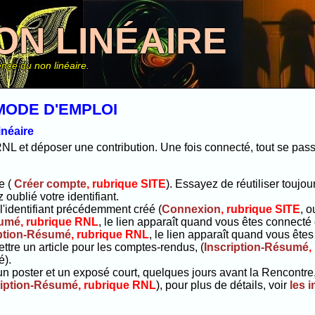
ON LINÉAIRE
nce du non linéaire.
MODE D'EMPLOI
inéaire
RNL et déposer une contribution. Une fois connecté, tout se pass
e (
Créer compte
, rubrique SITE
). Essayez de réutiliser touj
oublié votre identifiant.
'identifiant précédemment créé (
Connexion
, rubrique SITE
, o
sumé
, rubrique RNL
, le lien apparaît quand vous êtes connecté 
iption-Résumé
, rubrique RNL
, le lien apparaît quand vous êtes 
tre un article pour les comptes-rendus, (
Inscription-Résumé
,
é).
un poster et un exposé court, quelques jours avant la Rencontre,
ription-Résumé
, rubrique RNL
), pour plus de détails, voir
les 