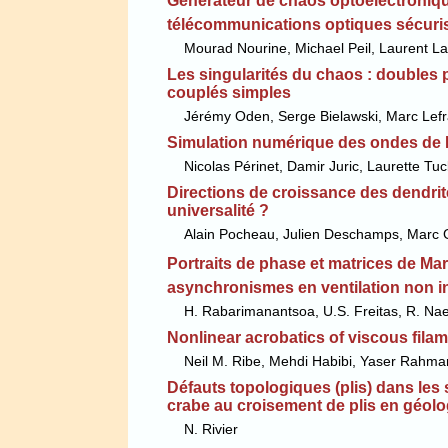
Générateur de chaos optoélectroniqu
télécommunications optiques sécuri
Mourad Nourine, Michael Peil, Laurent La
Les singularités du chaos : doubles 
couplés simples
Jérémy Oden, Serge Bielawski, Marc Lef
Simulation numérique des ondes de
Nicolas Périnet, Damir Juric, Laurette T
Directions de croissance des dendrite
universalité ?
Alain Pocheau, Julien Deschamps, Marc 
Portraits de phase et matrices de Mar
asynchronismes en ventilation non i
H. Rabarimanantsoa, U.S. Freitas, R. Naeck,
Nonlinear acrobatics of viscous fila
Neil M. Ribe, Mehdi Habibi, Yaser Rahma
Défauts topologiques (plis) dans les 
crabe au croisement de plis en géolo
N. Rivier