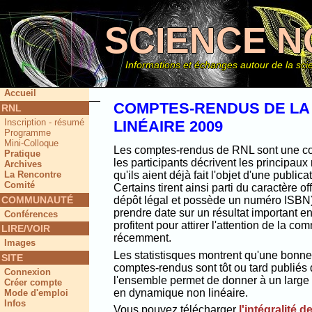
SCIENCE N
Informations et échanges autour de la scie
Accueil
COMPTES-RENDUS DE LA
RNL
Inscription - résumé
LINÉAIRE 2009
Ce site
Programme
Mini-Colloque
Les comptes-rendus de RNL sont une col
Pratique
les participants décrivent les principaux
Archives
La Rencontre
qu'ils aient déjà fait l'objet d'une public
Comité
Certains tirent ainsi parti du caractère off
COMMUNAUTÉ
dépôt légal et possède un numéro ISBN) e
prendre date sur un résultat important e
Conférences
profitent pour attirer l'attention de la 
LIRE/VOIR
récemment.
Images
Les statistisques montrent qu'une bonne 
SITE
comptes-rendus sont tôt ou tard publiés 
Connexion
l'ensemble permet de donner à un large 
Créer compte
en dynamique non linéaire.
Mode d'emploi
Infos
Vous pouvez télécharger
l'intégralité