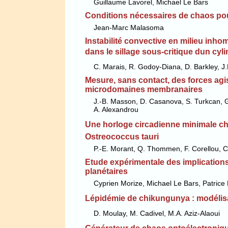
Guillaume Lavorel, Michael Le Bars
Conditions nécessaires de chaos pou
Jean-Marc Malasoma
Instabilité convective en milieu inh
dans le sillage sous-critique dun cyl
C. Marais, R. Godoy-Diana, D. Barkley, J.
Mesure, sans contact, des forces agi
microdomaines membranaires
J.-B. Masson, D. Casanova, S. Turkcan, G
A. Alexandrou
Une horloge circadienne minimale chez
Ostreococcus tauri
P.-E. Morant, Q. Thommen, F. Corellou, C
Etude expérimentale des implication
planétaires
Cyprien Morize, Michael Le Bars, Patrice 
Lépidémie de chikungunya : modélisat
D. Moulay, M. Cadivel, M.A. Aziz-Alaoui