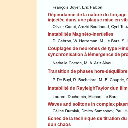
François Boyer, Eric Falcon
Dépendance de la nature du forçage s
injectée dans une plaque mise en vib
Olivier Cadot, Arezki Boudaoud, Cyril Tou
Instabilités Magnéto-Inertielles
D. Cebron, W. Herreman, M. Le Bars, S. L
Couplages de neurones de type Hind
synchronisation à lémergence de pro
Nathalie Corson, M. A. Aziz Alaoui
Transition de phases hors-déquilibre
P. De Buyl, R. Bachelard, M.-E. Couprie, 
Instabilité de RayleighTaylor dun fi
Laurent Duchemin, Michael Le Bars
Waves and solitons in complex plas
Céline Durniak, Dmitry Samsonov, Paul H
Echec de la technique de titration du 
dun chaos