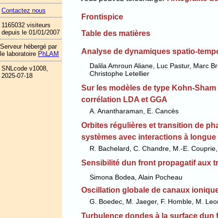
Contactez nous
Frontispice
1165032 visiteurs
depuis le 01/01/2007
Table des matières
Serveur hébergé par
Analyse de dynamiques spatio-tempor
le laboratoire
PhLAM
Dalila Amroun Aliane, Luc Pastur, Marc B
SNLcode v1008,
Christophe Letellier
2025-07-18
Sur les modèles de type Kohn-Sham a
corrélation LDA et GGA
A. Anantharaman, E. Cancès
Orbites régulières et transition de ph
systèmes avec interactions à longue
R. Bachelard, C. Chandre, M.-E. Couprie, D
Sensibilité dun front propagatif au
Simona Bodea, Alain Pocheau
Oscillation globale de canaux ioniqu
G. Boedec, M. Jaeger, F. Homble, M. Leon
Turbulence dondes à la surface dun f