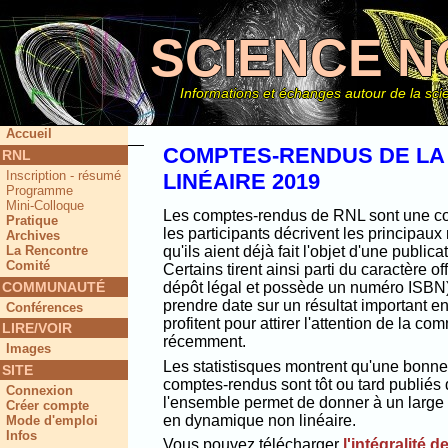
SCIENCE N
Informations et échanges autour de la scie
Accueil
COMPTES-RENDUS DE LA
RNL
Inscription - résumé
LINÉAIRE 2019
Ce site
Programme
Mini-Colloque
Les comptes-rendus de RNL sont une col
Pratique
les participants décrivent les principaux
Archives
La Rencontre
qu'ils aient déjà fait l'objet d'une public
Comité
Certains tirent ainsi parti du caractère off
COMMUNAUTÉ
dépôt légal et possède un numéro ISBN) e
prendre date sur un résultat important e
Conférences
profitent pour attirer l'attention de la 
LIRE/VOIR
récemment.
Images
Les statistisques montrent qu'une bonne 
SITE
comptes-rendus sont tôt ou tard publiés 
Connexion
l'ensemble permet de donner à un large 
Créer compte
en dynamique non linéaire.
Mode d'emploi
Infos
Vous pouvez télécharger
l'intégralité