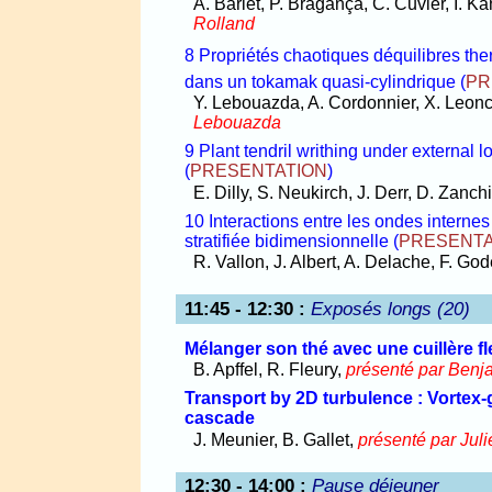
A. Barlet, P. Bragança, C. Cuvier, I. K
Rolland
8 Propriétés chaotiques déquilibres 
dans un tokamak quasi-cylindrique
(
PR
Y. Lebouazda, A. Cordonnier, X. Leonci
Lebouazda
9 Plant tendril writhing under external 
(
PRESENTATION
)
E. Dilly, S. Neukirch, J. Derr, D. Zanch
10 Interactions entre les ondes internes 
stratifiée bidimensionnelle
(
PRESENTA
R. Vallon, J. Albert, A. Delache, F. Go
11:45 - 12:30
:
Exposés longs (20)
Mélanger son thé avec une cuillère fl
B. Apffel, R. Fleury,
présenté par Benja
Transport by 2D turbulence : Vortex-g
cascade
J. Meunier, B. Gallet,
présenté par Jul
12:30 - 14:00
:
Pause déjeuner