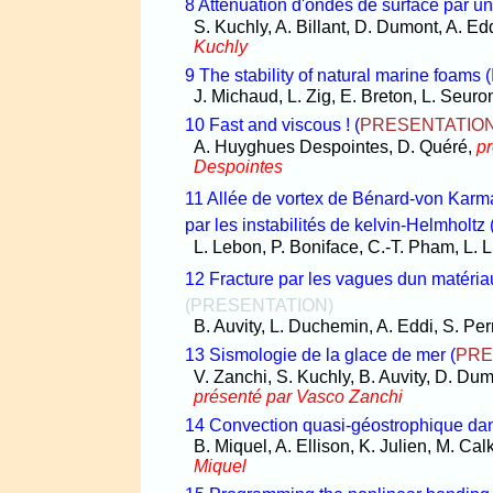
8 Attenuation d'ondes de surface par 
S. Kuchly, A. Billant, D. Dumont, A. Ed
Kuchly
9 The stability of natural marine foams
(
J. Michaud, L. Zig, E. Breton, L. Seuron
10 Fast and viscous !
(
PRESENTATIO
A. Huyghues Despointes, D. Quéré,
p
Despointes
11 Allée de vortex de Bénard-von Karma
par les instabilités de kelvin-Helmholtz
L. Lebon, P. Boniface, C.-T. Pham, L. 
12 Fracture par les vagues dun matéri
(PRESENTATION)
B. Auvity, L. Duchemin, A. Eddi, S. Per
13 Sismologie de la glace de mer
(
PRE
V. Zanchi, S. Kuchly, B. Auvity, D. Dum
présenté par Vasco Zanchi
14 Convection quasi-géostrophique dans
B. Miquel, A. Ellison, K. Julien, M. Ca
Miquel