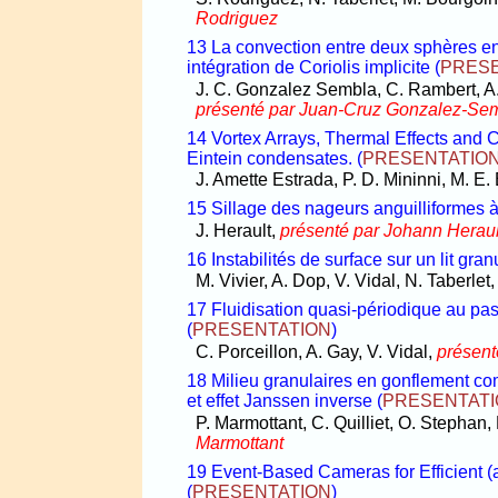
Rodriguez
13 La convection entre deux sphères en
intégration de Coriolis implicite
(
PRES
J. C. Gonzalez Sembla, C. Rambert, A.
présenté par Juan-Cruz Gonzalez-Se
14 Vortex Arrays, Thermal Effects and C
Eintein condensates.
(
PRESENTATIO
J. Amette Estrada, P. D. Mininni, M. E.
15 Sillage des nageurs anguilliformes à
J. Herault,
présenté par Johann Heraul
16 Instabilités de surface sur un lit gran
M. Vivier, A. Dop, V. Vidal, N. Taberlet
17 Fluidisation quasi-périodique au pa
(
PRESENTATION
)
C. Porceillon, A. Gay, V. Vidal,
présent
18 Milieu granulaires en gonflement com
et effet Janssen inverse
(
PRESENTAT
P. Marmottant, C. Quilliet, O. Stephan
Marmottant
19 Event-Based Cameras for Efficient (a
(
PRESENTATION
)