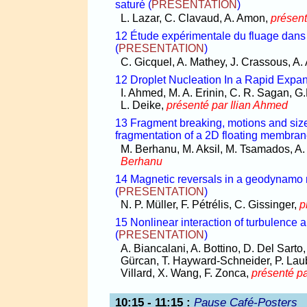
saturé
(
PRESENTATION
)
L. Lazar, C. Clavaud, A. Amon,
présen
12 Étude expérimentale du fluage dans 
(
PRESENTATION
)
C. Gicquel, A. Mathey, J. Crassous, A
12 Droplet Nucleation In a Rapid Exp
I. Ahmed, M. A. Erinin, C. R. Sagan, G
L. Deike,
présenté par Ilian Ahmed
13 Fragment breaking, motions and size 
fragmentation of a 2D floating membra
M. Berhanu, M. Aksil, M. Tsamados, A.
Berhanu
14 Magnetic reversals in a geodynamo mo
(
PRESENTATION
)
N. P. Müller, F. Pétrélis, C. Gissinger,
p
15 Nonlinear interaction of turbulence 
(
PRESENTATION
)
A. Biancalani, A. Bottino, D. Del Sarto
Gürcan, T. Hayward-Schneider, P. Laub
Villard, X. Wang, F. Zonca,
présenté p
10:15 - 11:15
:
Pause Café­-Posters