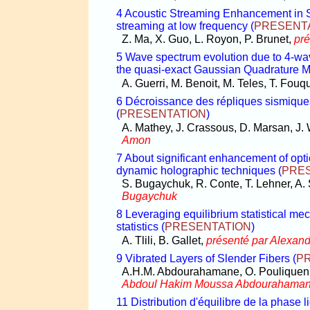
4 Acoustic Streaming Enhancement in 
streaming at low frequency
(
PRESENT
Z. Ma, X. Guo, L. Royon, P. Brunet,
pr
5 Wave spectrum evolution due to 4-wav
the quasi-exact Gaussian Quadrature 
A. Guerri, M. Benoit, M. Teles, T. Fouq
6 Décroissance des répliques sismiques :
(
PRESENTATION
)
A. Mathey, J. Crassous, D. Marsan, J.
Amon
7 About significant enhancement of opt
dynamic holographic techniques
(
PRE
S. Bugaychuk, R. Conte, T. Lehner, A
Bugaychuk
8 Leveraging equilibrium statistical mec
statistics
(
PRESENTATION
)
A. Tlili, B. Gallet,
présenté par Alexandr
9 Vibrated Layers of Slender Fibers
(
P
A.H.M. Abdourahamane, O. Pouliquen, 
Abdoul Hakim Moussa Abdourahama
11 Distribution d'équilibre de la phase 