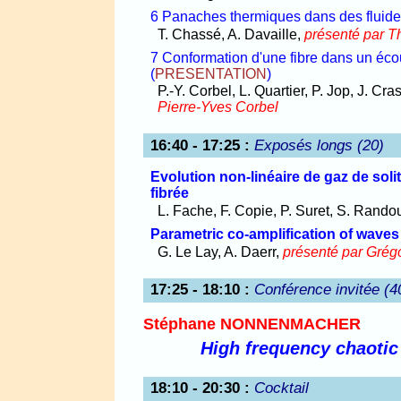
6 Panaches thermiques dans des fluid
T. Chassé, A. Davaille,
présenté par T
7 Conformation d'une fibre dans un éc
(
PRESENTATION
)
P.-Y. Corbel, L. Quartier, P. Jop, J. Cr
Pierre-Yves Corbel
16:40 - 17:25
:
Exposés longs (20)
Evolution non-linéaire de gaz de sol
fibrée
L. Fache, F. Copie, P. Suret, S. Rando
Parametric co-amplification of waves 
G. Le Lay, A. Daerr,
présenté par Grég
17:25 - 18:10
:
Conférence invitée (4
Stéphane NONNENMACHER
High frequency chaoti
18:10 - 20:30
:
Cocktail