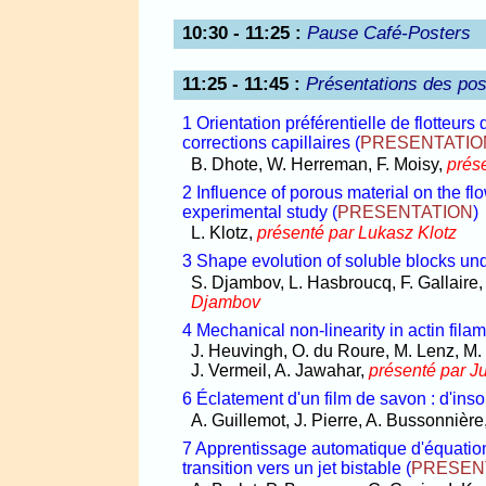
10:30 - 11:25
:
Pause Café­-Posters
11:25 - 11:45
:
Présentations des pos
1 Orientation préférentielle de flotteurs
corrections capillaires
(
PRESENTATIO
B. Dhote, W. Herreman, F. Moisy,
prés
2 Influence of porous material on the f
experimental study
(
PRESENTATION
)
L. Klotz,
présenté par Lukasz Klotz
3 Shape evolution of soluble blocks unde
S. Djambov, L. Hasbroucq, F. Gallaire
Djambov
4 Mechanical non-linearity in actin fila
J. Heuvingh, O. du Roure, M. Lenz, M. 
J. Vermeil, A. Jawahar,
présenté par J
6 Éclatement d'un film de savon : d'inso
A. Guillemot, J. Pierre, A. Bussonnière
7 Apprentissage automatique d'équations
transition vers un jet bistable
(
PRESEN