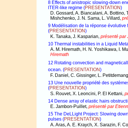
8 Effects of anistropic slowing-down ener
ITER-like regime
(
PRESENTATION
)
D. Gossard, A. Biancalani, A. Bottino,
Mishchenko, J. N. Sama, L. Villard,
pr
9 Modélisation de la réponse évolutive
(
PRESENTATION
)
K. Tanaka, J. Kasparian,
présenté par
10 Thermal instabilities in a Liquid Meta
A. M. Hiremath, H. N. Yoshikawa, I. M
Hiremath
12 Rotating convection and magneticall
ocean.
(
PRESENTATION
)
F. Daniel, C. Gissinger, L. Petitdeman
13 Une nouvelle propriété des système
(
PRESENTATION
)
S. Rouvet, X. Leoncini, P. El Kettani,
p
14 Dense array of elastic hairs obstruct
E. Jambon-Puillet,
présenté par Etien
15 The DeLLight Project: Slowing down 
pulses
(
PRESENTATION
)
A. Aras, A. E. Kraych, X. Sarazin, F. C