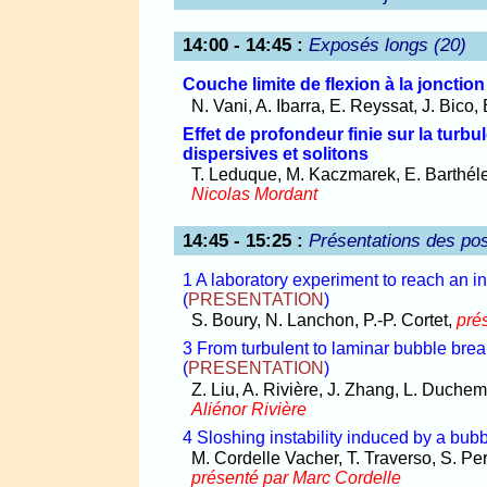
14:00 - 14:45
:
Exposés longs (20)
Couche limite de flexion à la jonctio
N. Vani, A. Ibarra, E. Reyssat, J. Bico
Effet de profondeur finie sur la turb
dispersives et solitons
T. Leduque, M. Kaczmarek, E. Barthéle
Nicolas Mordant
14:45 - 15:25
:
Présentations des pos
1 A laboratory experiment to reach an i
(
PRESENTATION
)
S. Boury, N. Lanchon, P.-P. Cortet,
pré
3 From turbulent to laminar bubble break
(
PRESENTATION
)
Z. Liu, A. Rivière, J. Zhang, L. Duchem
Aliénor Rivière
4 Sloshing instability induced by a bubb
M. Cordelle Vacher, T. Traverso, S. P
présenté par Marc Cordelle