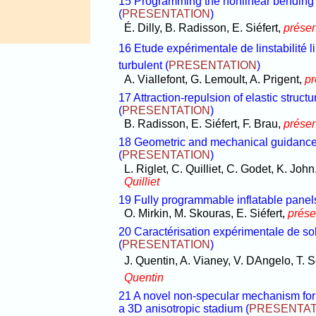
15 Programming the nonlinear bending 
(
PRESENTATION
)
É. Dilly, B. Radisson, E. Siéfert,
présen
16 Etude expérimentale de linstabilité 
turbulent
(
PRESENTATION
)
A. Viallefont, G. Lemoult, A. Prigent,
pr
17 Attraction-repulsion of elastic struc
(
PRESENTATION
)
B. Radisson, E. Siéfert, F. Brau,
présen
18 Geometric and mechanical guidance in
(
PRESENTATION
)
L. Riglet, C. Quilliet, C. Godet, K. John
Quilliet
19 Fully programmable inflatable panel
O. Mirkin, M. Skouras, E. Siéfert,
prése
20 Caractérisation expérimentale de sol
(
PRESENTATION
)
J. Quentin, A. Vianey, V. DAngelo, T. 
Quentin
21 A novel non-specular mechanism for c
a 3D anisotropic stadium
(
PRESENTAT