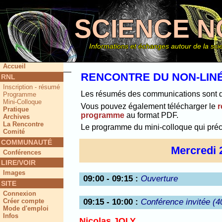
SCIENCE N
Informations et échanges autour de la scie
Accueil
RENCONTRE DU NON-LINÉ
RNL
Inscription - résumé
Ce site
Les résumés des communications sont dis
Programme
Mini-Colloque
Vous pouvez également télécharger le
r
Pratique
programme
au format PDF.
Archives
La Rencontre
Le programme du mini-colloque qui pré
Comité
COMMUNAUTÉ
Mercredi 
Conférences
LIRE/VOIR
Images
09:00 - 09:15
:
Ouverture
SITE
Connexion
09:15 - 10:00
:
Conférence invitée (4
Créer compte
Mode d'emploi
Infos
Nicolas JOLY