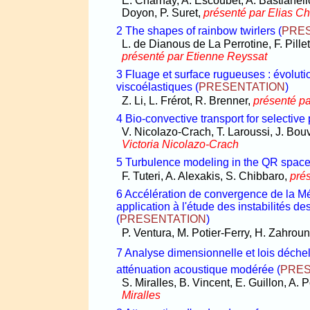
E. Charnay, A. Escoubet, A. Bastianel
Doyon, P. Suret,
présenté par Elias C
2 The shapes of rainbow twirlers
(
PRE
L. de Dianous de La Perrotine, F. Pillet,
présenté par Etienne Reyssat
3 Fluage et surface rugueuses : évoluti
viscoélastiques
(
PRESENTATION
)
Z. Li, L. Frérot, R. Brenner,
présenté pa
4 Bio-convective transport for selective 
V. Nicolazo-Crach, T. Laroussi, J. Bou
Victoria Nicolazo-Crach
5 Turbulence modeling in the QR spac
F. Tuteri, A. Alexakis, S. Chibbaro,
prés
6 Accélération de convergence de la 
application à l'étude des instabilités d
(
PRESENTATION
)
P. Ventura, M. Potier-Ferry, H. Zahroun
7 Analyse dimensionnelle et lois déche
atténuation acoustique modérée
(
PRES
S. Miralles, B. Vincent, E. Guillon, A. 
Miralles