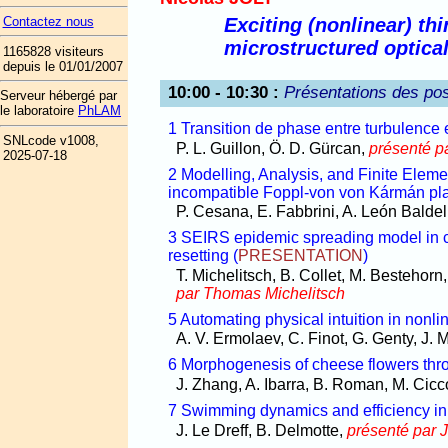
Exciting (nonlinear) th
Contactez nous
microstructured optical
1165828 visiteurs
depuis le 01/01/2007
10:00 - 10:30
:
Présentations des pos
Serveur hébergé par
le laboratoire
PhLAM
1 Transition de phase entre turbulence
SNLcode v1008,
P. L. Guillon, Ö. D. Gürcan,
présenté pa
2025-07-18
2 Modelling, Analysis, and Finite Eleme
incompatible Foppl-von von Kármán pl
P. Cesana, E. Fabbrini, A. León Baldel
3 SEIRS epidemic spreading model in c
resetting
(
PRESENTATION
)
T. Michelitsch, B. Collet, M. Bestehor
par Thomas Michelitsch
5 Automating physical intuition in nonlin
A. V. Ermolaev, C. Finot, G. Genty, J. 
6 Morphogenesis of cheese flowers thr
J. Zhang, A. Ibarra, B. Roman, M. Cicco
7 Swimming dynamics and efficiency in
J. Le Dreff, B. Delmotte,
présenté par J