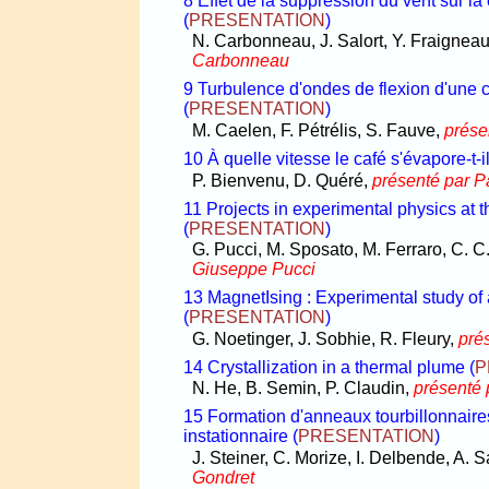
8 Effet de la suppression du vent sur l
(
PRESENTATION
)
N. Carbonneau, J. Salort, Y. Fraigneau
Carbonneau
9 Turbulence d'ondes de flexion d'une 
(
PRESENTATION
)
M. Caelen, F. Pétrélis, S. Fauve,
prése
10 À quelle vitesse le café s'évapore-t-i
P. Bienvenu, D. Quéré,
présenté par P
11 Projects in experimental physics at t
(
PRESENTATION
)
G. Pucci, M. Sposato, M. Ferraro, C. C
Giuseppe Pucci
13 MagnetIsing : Experimental study of 
(
PRESENTATION
)
G. Noetinger, J. Sobhie, R. Fleury,
pré
14 Crystallization in a thermal plume
(
P
N. He, B. Semin, P. Claudin,
présenté
15 Formation d'anneaux tourbillonnaires
instationnaire
(
PRESENTATION
)
J. Steiner, C. Morize, I. Delbende, A. 
Gondret