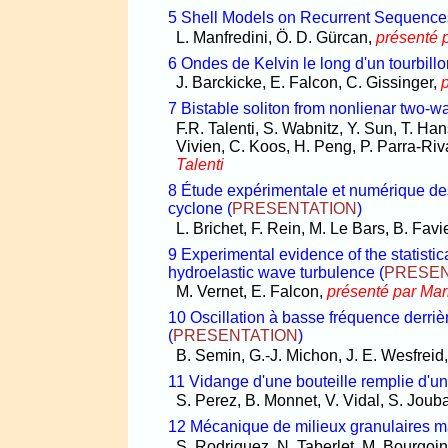
5 Shell Models on Recurrent Sequence
L. Manfredini, Ö. D. Gürcan,
présenté 
6 Ondes de Kelvin le long d'un tourbillo
J. Barckicke, E. Falcon, C. Gissinger,
7 Bistable soliton from nonlienar two-w
F.R. Talenti, S. Wabnitz, Y. Sun, T. Han
Vivien, C. Koos, H. Peng, P. Parra-Ri
Talenti
8 Étude expérimentale et numérique des
cyclone
(
PRESENTATION
)
L. Brichet, F. Rein, M. Le Bars, B. Fav
9 Experimental evidence of the statistica
hydroelastic wave turbulence
(
PRESEN
M. Vernet, E. Falcon,
présenté par Mar
10 Oscillation à basse fréquence derri
(
PRESENTATION
)
B. Semin, G.-J. Michon, J. E. Wesfreid
11 Vidange d'une bouteille remplie d'u
S. Perez, B. Monnet, V. Vidal, S. Jou
12 Mécanique de milieux granulaires m
S. Rodriguez, N. Taberlet, M. Bourgoin