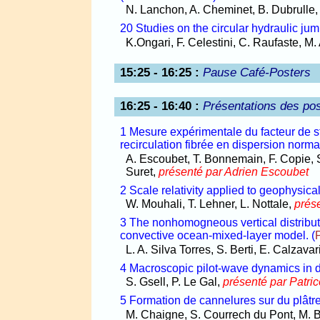
N. Lanchon, A. Cheminet, B. Dubrulle
20 Studies on the circular hydraulic ju
K.Ongari, F. Celestini, C. Raufaste, M.
15:25 - 16:25
:
Pause Café­-Posters
16:25 - 16:40
:
Présentations des pos
1 Mesure expérimentale du facteur de 
recirculation fibrée en dispersion norma
A. Escoubet, T. Bonnemain, F. Copie, S
Suret,
présenté par Adrien Escoubet
2 Scale relativity applied to geophysica
W. Mouhali, T. Lehner, L. Nottale,
prés
3 The nonhomogneous vertical distributio
convective ocean-mixed-layer model.
(
L. A. Silva Torres, S. Berti, E. Calzavar
4 Macroscopic pilot-wave dynamics in den
S. Gsell, P. Le Gal,
présenté par Patri
5 Formation de cannelures sur du plâtre
M. Chaigne, S. Courrech du Pont, M. 