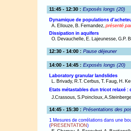
11:45 - 12:30
:
Exposés longs (20)
Dynamique de populations d'acheteu
A. Ellouze, B. Fernandez,
présenté pa
Dissipation in aquifers
O. Devauchelle, E. Lajeunesse, G.P.
12:30 - 14:00
:
Pause déjeuner
14:00 - 14:45
:
Exposés longs (20)
Laboratory granular landslides
L. Brivady, R.T. Cerbus, T. Faug, H. Ke
Etats métastables dun tricot relaxé :
J.Crassous, S.Poincloux, A.Steinberge
14:45 - 15:30
:
Présentations des pos
1 Mesures de corrélations dans une bouc
(
PRESENTATION
)