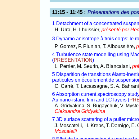
11:15 - 11:45
:
Présentations des pos
1 Detachment of a concentrated suspen
H. Urra, H. Lhuissier,
présenté par Hec
3 Dynamo anisotrope à trois corps: le rotor
P. Gomez, F. Plunian, T. Alboussière,
p
4 Turbulence state modelling using Mac
(
PRESENTATION
)
L. Perrier, M. Seurin, A. Biancalani,
pr
5 Disparition de transitions élasto-inert
particules en écoulement de suspensio
C. Carré, T. Lacassagne, S. A. Bahran
6 Absorption current spectroscopy study
Au nano-island film and LC layers
(
PR
A. Gridyakina, S. Bugaychuk, V. Mystets
Oleksandra Gridyakina
7 3D surface scattering of a puller micr
J. Moscatelli, H. Krebs, T. Darnige, E. 
Moscatelli