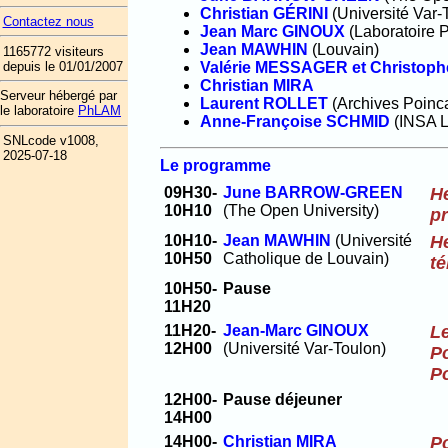
Christian GÉRINI
(Université Var-
Contactez nous
Jean Marc GINOUX
(Laboratoire P
Jean MAWHIN
(Louvain)
1165772 visiteurs
depuis le 01/01/2007
Valérie MESSAGER et Christop
Christian MIRA
Serveur hébergé par
Laurent ROLLET
(Archives Poinc
le laboratoire
PhLAM
Anne-Françoise SCHMID
(INSA L
SNLcode v1008,
2025-07-18
Le programme
09H30-
June BARROW-GREEN
He
10H10
(The Open University)
p
10H10-
Jean MAWHIN
(Université
He
10H50
Catholique de Louvain)
té
10H50-
Pause
11H20
11H20-
Jean-Marc GINOUX
Le
12H00
(Université Var-Toulon)
Po
Po
12H00-
Pause déjeuner
14H00
14H00-
Christian MIRA
Po