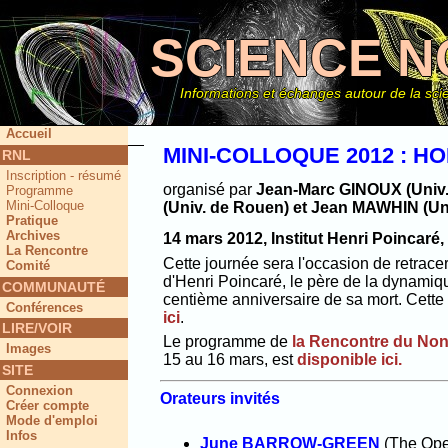
SCIENCE N
Informations et échanges autour de la scie
Accueil
MINI-COLLOQUE 2012 : 
RNL
Inscription - résumé
Ce site
organisé par
Jean-Marc GINOUX (Univ.
Programme
Mini-Colloque
(Univ. de Rouen) et Jean MAWHIN (Un
Pratique
Archives
14 mars 2012, Institut Henri Poincaré
La Rencontre
Cette journée sera l'occasion de retracer
Comité
d'Henri Poincaré, le père de la dynamiqu
COMMUNAUTÉ
centième anniversaire de sa mort. Cette 
Conférences
ici
.
LIRE/VOIR
Le programme de
la Rencontre du Non
Images
15 au 16 mars, est
disponible ici.
SITE
Connexion
Orateurs invités
Créer compte
Mode d'emploi
Infos
June BARROW-GREEN
(The Ope