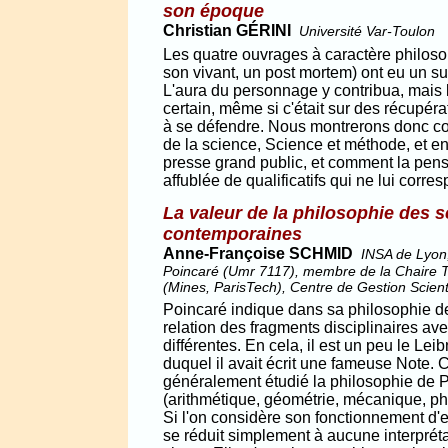
son époque
Christian GÉRINI
Université Var-Toulon
Les quatre ouvrages à caractère philoso
son vivant, un post mortem) ont eu un s
L'aura du personnage y contribua, mais l'
certain, même si c'était sur des récupér
à se défendre. Nous montrerons donc co
de la science, Science et méthode, et en
presse grand public, et comment la pens
affublée de qualificatifs qui ne lui corr
La valeur de la philosophie des s
contemporaines
Anne-Françoise SCHMID
INSA de Lyon
Poincaré (Umr 7117), membre de la Chaire T
(Mines, ParisTech), Centre de Gestion Scient
Poincaré indique dans sa philosophie d
relation des fragments disciplinaires av
différentes. En cela, il est un peu le L
duquel il avait écrit une fameuse Note. 
généralement étudié la philosophie de Po
(arithmétique, géométrie, mécanique, ph
Si l'on considère son fonctionnement d
se réduit simplement à aucune interpréta