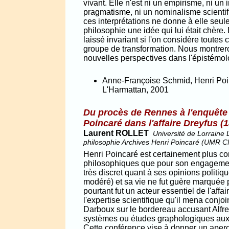
vivant. Elle n'est ni un empirisme, ni un 
pragmatisme, ni un nominalisme scienti
ces interprétations ne donne à elle seul
philosophie une idée qui lui était chère.
laissé invariant si l'on considère toute
groupe de transformation. Nous montrero
nouvelles perspectives dans l'épistémo
Anne-Françoise Schmid, Henri Poinc
L'Harmattan, 2001
Du procès de Rennes à l'enquête 
Poincaré dans l'affaire Dreyfus (
Laurent ROLLET
Université de Lorraine 
philosophie Archives Henri Poincaré (UMR 
Henri Poincaré est certainement plus con
philosophiques que pour son engagement 
très discret quant à ses opinions politiq
modéré) et sa vie ne fut guère marquée p
pourtant fut un acteur essentiel de l'aff
l'expertise scientifique qu'il mena conj
Darboux sur le bordereau accusant Alfre
systèmes ou études graphologiques auxq
Cette conférence vise à donner un aper