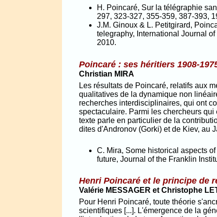
H. Poincaré, Sur la télégraphie sans
297, 323-327, 355-359, 387-393, 1
J.M. Ginoux & L. Petitgirard, Poinc
telegraphy, International Journal o
2010.
Poincaré : ses héritiers 1908-197
Christian MIRA
Les résultats de Poincaré, relatifs aux
qualitatives de la dynamique non linéair
recherches interdisciplinaires, qui ont
spectaculaire. Parmi les chercheurs qui on
texte parle en particulier de la contrib
dites d'Andronov (Gorki) et de Kiev, au 
C. Mira, Some historical aspects of
future, Journal of the Franklin Insti
Henri Poincaré et le principe de re
Valérie MESSAGER et Christophe L
Pour Henri Poincaré, toute théorie s'anc
scientifiques [...]. L'émergence de la gén