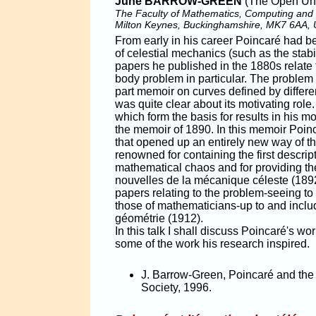
June BARROW-GREEN
(The Open Uni
The Faculty of Mathematics, Computing and 
Milton Keynes, Buckinghamshire, MK7 6AA, 
From early in his career Poincaré had b
of celestial mechanics (such as the stabi
papers he published in the 1880s relate to
body problem in particular. The problem 
part memoir on curves defined by differ
was quite clear about its motivating role
which form the basis for results in his 
the memoir of 1890. In this memoir Poinc
that opened up an entirely new way of th
renowned for containing the first descri
mathematical chaos and for providing th
nouvelles de la mécanique céleste (18
papers relating to the problem-seeing to
those of mathematicians-up to and includ
géométrie (1912).
In this talk I shall discuss Poincaré's 
some of the work his research inspired.
J. Barrow-Green, Poincaré and the
Society, 1996.