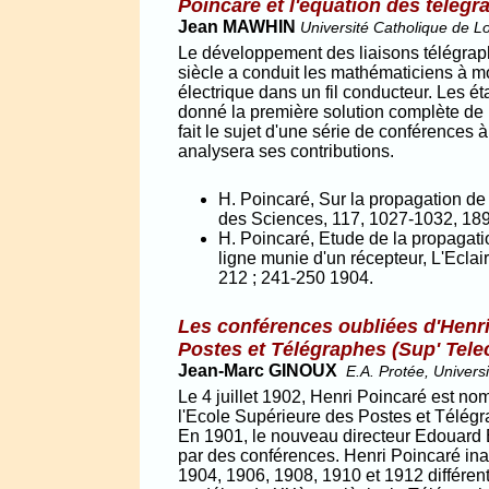
Poincaré et l'équation des télégr
Jean MAWHIN
Université Catholique de 
Le développement des liaisons télégraph
siècle a conduit les mathématiciens à mo
électrique dans un fil conducteur. Les ét
donné la première solution complète de 
fait le sujet d'une série de conférences
analysera ses contributions.
H. Poincaré, Sur la propagation de
des Sciences, 117, 1027-1032, 189
H. Poincaré, Etude de la propagati
ligne munie d'un récepteur, L'Eclai
212 ; 241-250 1904.
Les conférences oubliées d'Henri
Postes et Télégraphes (Sup' Tel
Jean-Marc GINOUX
E.A. Protée, Univers
Le 4 juillet 1902, Henri Poincaré est no
l'Ecole Supérieure des Postes et Télégr
En 1901, le nouveau directeur Edouard 
par des conférences. Henri Poincaré inau
1904, 1906, 1908, 1910 et 1912 différen