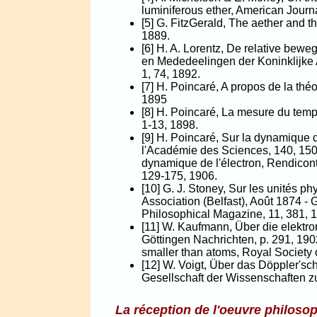
luminiferous ether, American Journa
[5] G. FitzGerald, The aether and t
1889.
[6] H. A. Lorentz, De relative bew
en Mededeelingen der Koninklijk
1, 74, 1892.
[7] H. Poincaré, A propos de la théo
1895
[8] H. Poincaré, La mesure du tem
1-13, 1898.
[9] H. Poincaré, Sur la dynamique
l'Académie des Sciences, 140, 150
dynamique de l'électron, Rendicont
129-175, 1906.
[10] G. J. Stoney, Sur les unités ph
Association (Belfast), Août 1874 - G
Philosophical Magazine, 11, 381, 
[11] W. Kaufmann, Über die elektr
Göttingen Nachrichten, p. 291, 190
smaller than atoms, Royal Society 
[12] W. Voigt, Über das Döppler'sc
Gesellschaft der Wissenschaften zu
La réception de l'oeuvre philoso