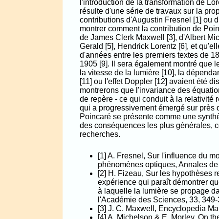
l'introduction de la transformation de Lo
résulte d'une série de travaux sur la pr
contributions d'Augustin Fresnel [1] ou d
montrer comment la contribution de Poinc
de James Clerk Maxwell [3], d'Albert Mi
Gerald [5], Hendrick Lorentz [6], et qu'e
d'années entre les premiers textes de 189
1905 [9]. Il sera également montré que 
la vitesse de la lumière [10], la dépend
[11] ou l'effet Doppler [12] avaient été 
montrerons que l'invariance des équati
de repère - ce qui conduit à la relativit
qui a progressivement émergé sur près d'
Poincaré se présente comme une synthè
des conséquences les plus générales, com
recherches.
[1] A. Fresnel, Sur l'influence du
phénomènes optiques, Annales de C
[2] H. Fizeau, Sur les hypothèses re
expérience qui paraît démontrer q
à laquelle la lumière se propage d
l'Académie des Sciences, 33, 349-
[3] J. C. Maxwell, Encyclopedia Ma
[4] A. Michelson & E. Morley, On the