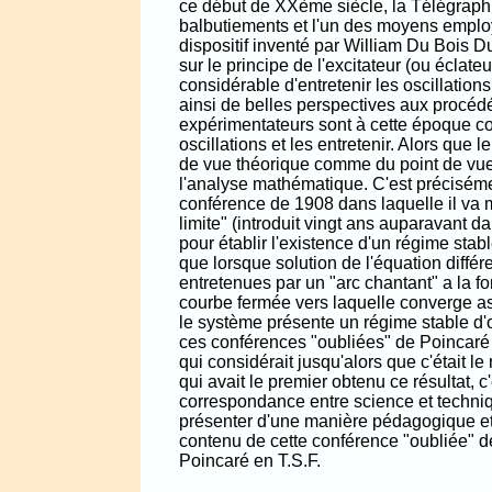
ce début de XXème siècle, la Télégraphie
balbutiements et l'un des moyens employ
dispositif inventé par William Du Bois D
sur le principe de l'excitateur (ou éclate
considérable d'entretenir les oscillation
ainsi de belles perspectives aux procéd
expérimentateurs sont à cette époque c
oscillations et les entretenir. Alors que 
de vue théorique comme du point de vue 
l'analyse mathématique. C'est préciséme
conférence de 1908 dans laquelle il va m
limite" (introduit vingt ans auparavant
pour établir l'existence d'un régime stab
que lorsque solution de l'équation différe
entretenues par un "arc chantant" a la for
courbe fermée vers laquelle converge a
le système présente un régime stable d'
ces conférences "oubliées" de Poincaré 
qui considérait jusqu'alors que c'était 
qui avait le premier obtenu ce résultat, c'
correspondance entre science et techni
présenter d'une manière pédagogique et
contenu de cette conférence "oubliée" d
Poincaré en T.S.F.