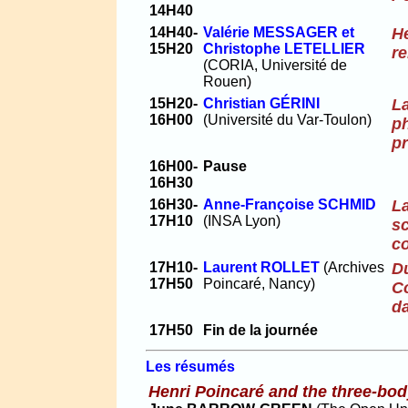
14H40
14H40-
Valérie MESSAGER et
He
15H20
Christophe LETELLIER
re
(CORIA, Université de
Rouen)
15H20-
Christian GÉRINI
La
16H00
(Université du Var-Toulon)
ph
p
16H00-
Pause
16H30
16H30-
Anne-Françoise SCHMID
La
17H10
(INSA Lyon)
sc
c
17H10-
Laurent ROLLET
(Archives
Du
17H50
Poincaré, Nancy)
Co
da
17H50
Fin de la journée
Les résumés
Henri Poincaré and the three-bo