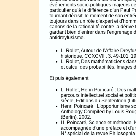
événements socio-politiques majeurs de
particulier qu'à la différence d'un Paul P
tournant décisif, le moment de son entr
toujours dans un rôle d'expert et d'hom
canons de la rationalité contre la dérive
gardant bien d'entrer dans l'engrenage d
antidreyfusisme.
L. Rollet, Autour de l'Affaire Dreyfu
historique, CCXCVIII, 3, 49-101, 1
L. Rollet, Des mathématiciens dans 
et calcul des probabilités, Images
Et puis également
L. Rollet, Henri Poincaré : Des ma
parcours intellectuel social et pol
siècle, Éditions du Septentrion (Lill
Henri Poincaré : L'opportunisme sci
Anthology Compiled by Louis Rougie
(Berlin), 2002.
H. Poincaré, Science et méthode, N
accompagnée d'une préface et d'un a
N° spécial de la revue Philosophia 