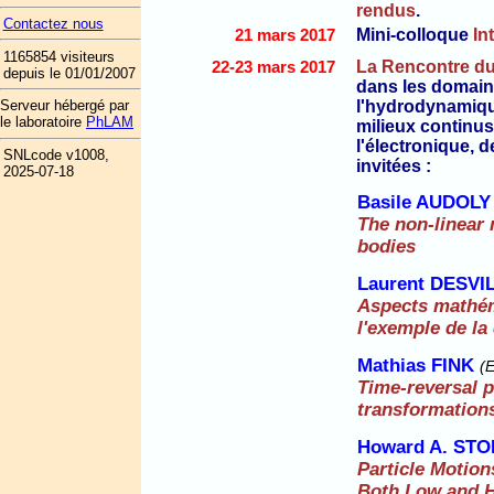
rendus
.
Contactez nous
21 mars 2017
Mini-colloque
In
1165854 visiteurs
22-23 mars 2017
La Rencontre du
depuis le 01/01/2007
dans les domai
l'hydrodynamique
Serveur hébergé par
le laboratoire
PhLAM
milieux continus
l'électronique, d
SNLcode v1008,
invitées :
2025-07-18
Basile AUDOLY
The non-linear
bodies
Laurent DESVI
Aspects mathéma
l'exemple de l
Mathias FINK
(E
Time-reversal p
transformation
Howard A. ST
Particle Motion
Both Low and 