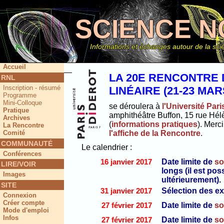
SCIENCE N
Informations et échanges autour de la scie
Accueil
LA 20E RENCONTRE
RNL
Inscription - résumé
LINÉAIRE (21-23 MAR
Ce site
Programme
Mini-Colloque
se déroulera à
l'Université Pari
Pratique
amphithéâtre Buffon, 15 rue Hél
Archives
(
informations pratiques
). Merci
La Rencontre
Comité
l'affiche de la Rencontre
.
COMMUNAUTÉ
Le calendrier :
Conférences
16
janvier 2017
Date limite de
so
LIRE/VOIR
longs (il est po
Images
ultérieurement).
SITE
31 janvier 2017
Sélection des e
Connexion
Créer compte
27 février 2017
Date limite de
so
Mode d'emploi
Infos
27 février 2017
Date limite de
so