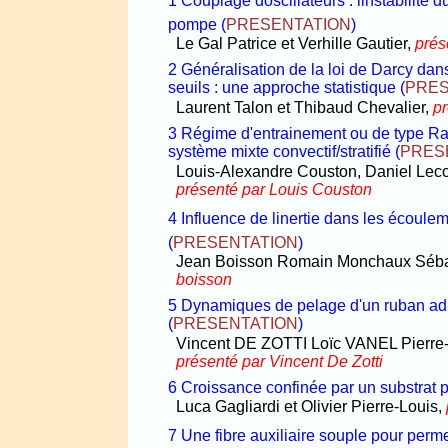
1 Couplage doscillateurs : linstabilité 
pompe
(
PRESENTATION
)
Le Gal Patrice et Verhille Gautier,
prés
2 Généralisation de la loi de Darcy dans
seuils : une approche statistique
(
PRES
Laurent Talon et Thibaud Chevalier,
pr
3 Régime d'entrainement ou de type Ra
système mixte convectif/stratifié
(
PRES
Louis-Alexandre Couston, Daniel Leco
présenté par Louis Couston
4 Influence de linertie dans les écoul
(
PRESENTATION
)
Jean Boisson Romain Monchaux Séba
boisson
5 Dynamiques de pelage d'un ruban adhés
(
PRESENTATION
)
Vincent DE ZOTTI Loïc VANEL Pierr
présenté par Vincent De Zotti
6 Croissance confinée par un substrat 
Luca Gagliardi et Olivier Pierre-Louis,
7 Une fibre auxiliaire souple pour perme