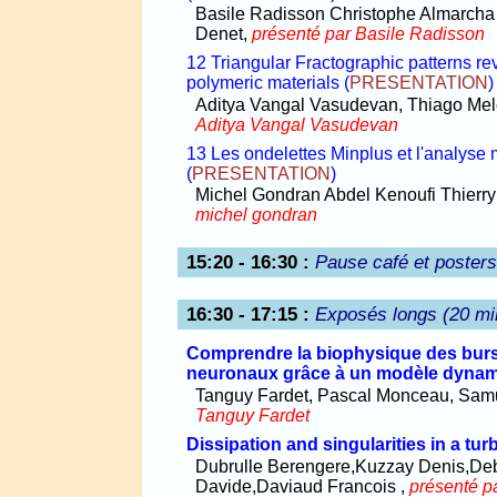
Basile Radisson Christophe Almarcha
Denet,
présenté par Basile Radisson
12 Triangular Fractographic patterns reve
polymeric materials
(
PRESENTATION
)
Aditya Vangal Vasudevan, Thiago Mel
Aditya Vangal Vasudevan
13 Les ondelettes Minplus et l'analyse m
(
PRESENTATION
)
Michel Gondran Abdel Kenoufi Thierr
michel gondran
15:20 - 16:30
:
Pause café et poster
16:30 - 17:15
:
Exposés longs (20 mi
Comprendre la biophysique des burst
neuronaux grâce à un modèle dyna
Tanguy Fardet, Pascal Monceau, Samu
Tanguy Fardet
Dissipation and singularities in a tur
Dubrulle Berengere,Kuzzay Denis,D
Davide,Daviaud Francois ,
présenté p