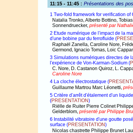
11:15 - 11:45
:
Présentations des pos
1 Two-fold framework for verification of
Natalia Tronko, Alberto Bottino, Tobias
Sonnendruecker,
présenté par Nathal
2 Etude numérique de l'impact de la ma
d'une bobine par du ferrofluide
(
PRESE
Raphaël Zanella, Caroline Nore, Frédér
Germond, Ignacio Tomas, Loic Cappa
3 Simulations numériques directes de l
l'expérience de Von-Karman-Sodium
(
C. Nore, D. Castanon Quiroz, L. Capp
Caroline Nore
4 La cloche électrostatique
(
PRESENT
Guillaume Martrou Marc Léonetti,
prés
5 Critère d'arrêt d'étalement d'un liquide
(
PRESENTATION
)
Riëlle de Ruiter Pierre Colinet Phili
Gelderblom,
présenté par Philippe Br
6 Instabilité vibratoire d'une goutte p
surface
(
PRESENTATION
)
Nicolas chastrette Philippe Brunet L