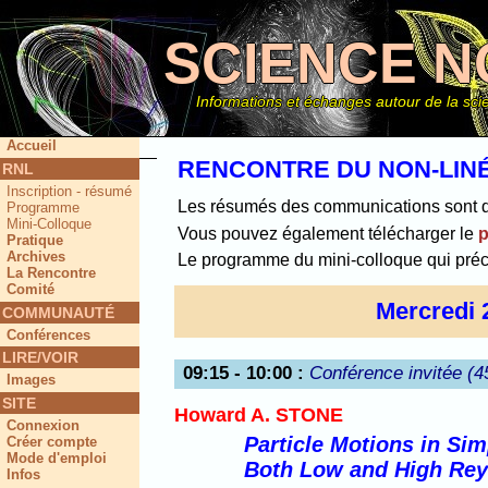
SCIENCE N
Informations et échanges autour de la scie
Accueil
RENCONTRE DU NON-LINÉ
RNL
Inscription - résumé
Ce site
Les résumés des communications sont dis
Programme
Mini-Colloque
Vous pouvez également télécharger le
Pratique
Archives
Le programme du mini-colloque qui pré
La Rencontre
Comité
Mercredi 
COMMUNAUTÉ
Conférences
LIRE/VOIR
09:15 - 10:00
:
Conférence invitée (4
Images
SITE
Howard A. STONE
Connexion
Particle Motions in Si
Créer compte
Mode d'emploi
Both Low and High Re
Infos