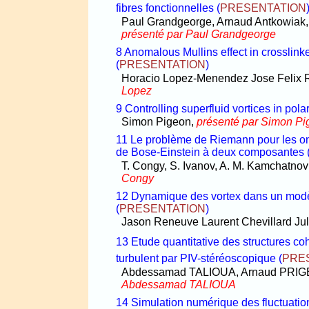
fibres fonctionnelles
(
PRESENTATION
Paul Grandgeorge, Arnaud Antkowiak,
présenté par Paul Grandgeorge
8 Anomalous Mullins effect in crosslink
(
PRESENTATION
)
Horacio Lopez-Menendez Jose Felix 
Lopez
9 Controlling superfluid vortices in polar
Simon Pigeon,
présenté par Simon Pi
11 Le problème de Riemann pour les on
de Bose-Einstein à deux composantes
T. Congy, S. Ivanov, A. M. Kamchatnov 
Congy
12 Dynamique des vortex dans un modèl
(
PRESENTATION
)
Jason Reneuve Laurent Chevillard Jul
13 Etude quantitative des structures co
turbulent par PIV-stéréoscopique
(
PRE
Abdessamad TALIOUA, Arnaud PRIG
Abdessamad TALIOUA
14 Simulation numérique des fluctuation