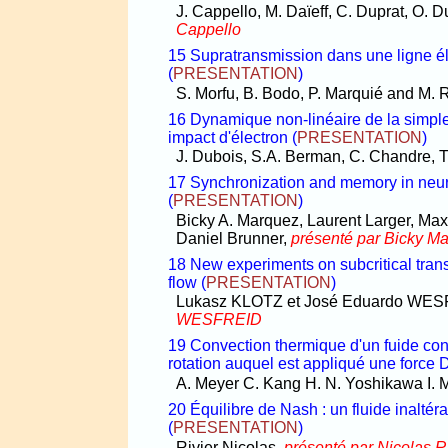
J. Cappello, M. Daïeff, C. Duprat, O. 
Cappello
15 Supratransmission dans une ligne é
(
PRESENTATION
)
S. Morfu, B. Bodo, P. Marquié and M.
16 Dynamique non-linéaire de la simpl
impact d'électron
(
PRESENTATION
)
J. Dubois, S.A. Berman, C. Chandre, T
17 Synchronization and memory in neura
(
PRESENTATION
)
Bicky A. Marquez, Laurent Larger, M
Daniel Brunner,
présenté par Bicky M
18 New experiments on subcritical trans
flow
(
PRESENTATION
)
Lukasz KLOTZ et José Eduardo WE
WESFREID
19 Convection thermique d'un fuide con
rotation auquel est appliqué une force 
A. Meyer C. Kang H. N. Yoshikawa I. 
20 Équilibre de Nash : un fluide inalté
(
PRESENTATION
)
Rivier Nicolas,
présenté par Nicolas 