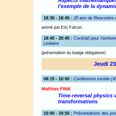
Aspects mathématiques d
l'exemple de la dynami
18:30 - 18:45
:
20 ans de Rencontre 
animé par Eric Falcon
18:45 - 20:45
:
Cocktail pour l'anniv
Linéaire
(présentation du badge obligatoire)
Jeudi 2
09:15 - 10:00
:
Conférence invitée (4
Mathias FINK
Time-reversal physics 
transformations
10:00 - 10:50
:
Présentations des pos