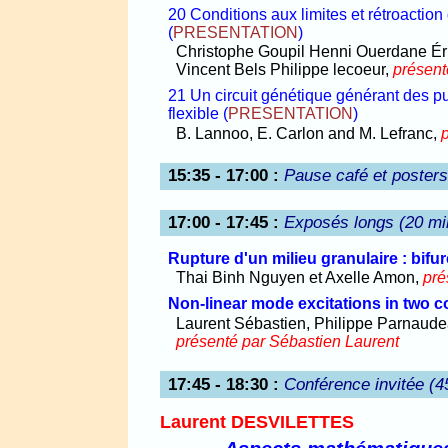
20 Conditions aux limites et rétroacti
(
PRESENTATION
)
Christophe Goupil Henni Ouerdane Éri
Vincent Bels Philippe lecoeur,
présent
21 Un circuit génétique générant des p
flexible
(
PRESENTATION
)
B. Lannoo, E. Carlon and M. Lefranc,
15:35 - 17:00
:
Pause café et poster
17:00 - 17:45
:
Exposés longs (20 mi
Rupture d'un milieu granulaire : bifur
Thai Binh Nguyen et Axelle Amon,
pré
Non-linear mode excitations in two c
Laurent Sébastien, Philippe Parnaudea
présenté par Sébastien Laurent
17:45 - 18:30
:
Conférence invitée (4
Laurent DESVILETTES