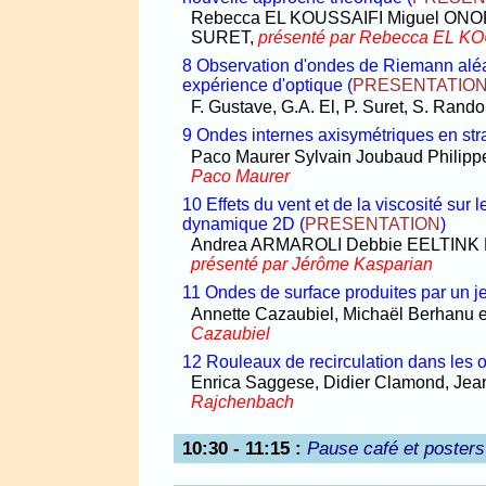
Rebecca EL KOUSSAIFI Miguel ON
SURET,
présenté par Rebecca EL K
8 Observation d'ondes de Riemann aléat
expérience d'optique
(
PRESENTATIO
F. Gustave, G.A. El, P. Suret, S. Rand
9 Ondes internes axisymétriques en strat
Paco Maurer Sylvain Joubaud Philip
Paco Maurer
10 Effets du vent et de la viscosité sur
dynamique 2D
(
PRESENTATION
)
Andrea ARMAROLI Debbie EELTINK
présenté par Jérôme Kasparian
11 Ondes de surface produites par un j
Annette Cazaubiel, Michaël Berhanu e
Cazaubiel
12 Rouleaux de recirculation dans les 
Enrica Saggese, Didier Clamond, Jea
Rajchenbach
10:30 - 11:15
:
Pause café et posters