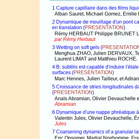
1 Capture capillaire dans des films liq
Alban Sauret, Michael Gomez, Emilie 
2 Dynamique de mouillage d'un pont capi
en translation
(
PRESENTATION
)
Rémy HERBAUT Philippe BRUNET La
par Rémy Herbaut
3 Wetting on soft gels
(
PRESENTATIO
Menghua ZHAO, Julien DERVAUX, Te
Laurent LIMAT and Matthieu ROCHE. 
4 B. subtilis est capable d'induire l'ét
surfaces
(
PRESENTATION
)
Marc Hennes, Julien Tailleur, et Adria
5 Croissance de stries longitudinales da
(
PRESENTATION
)
Anaïs Abramian, Olivier Devauchelle 
Abramian
6 Dynamique d'une nappe phréatique 
Valentin Jules, Olivier Devauchelle, É
Jules
7 Coarsening dynamics of a granular lat
Eric Opsomer, Martial Noirhomme, Fra