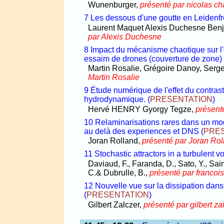
Wunenburger,
présenté par nicolas cha
7 Les dessous d'une goutte en Leidenfr
Laurent Maquet Alexis Duchesne Ben
par Alexis Duchesne
8 Impact du mécanisme chaotique sur l'
essaim de drones (couverture de zone)
Martin Rosalie, Grégoire Danoy, Serg
Martin Rosalie
9 Étude numérique de l'effet du contras
hydrodynamique.
(
PRESENTATION
)
Hervé HENRY Gyorgy Tegze,
présen
10 Relaminarisations rares dans un modè
au delà des experiences et DNS
(
PRE
Joran Rolland,
présenté par Joran Rol
11 Stochastic attractors in a turbulent 
Daviaud, F., Faranda, D., Sato, Y., Sain
C.& Dubrulle, B.,
présenté par francoi
12 Nouvelle vue sur la dissipation dans
(
PRESENTATION
)
Gilbert Zalczer,
présenté par gilbert za