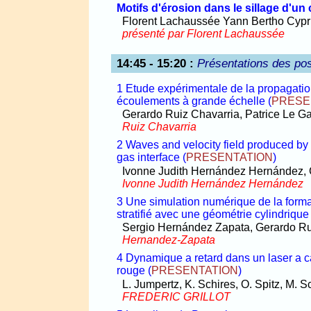
Motifs d'érosion dans le sillage d'un 
Florent Lachaussée Yann Bertho Cypri
présenté par Florent Lachaussée
14:45 - 15:20
:
Présentations des pos
1 Etude expérimentale de la propagatio
écoulements à grande échelle
(
PRESE
Gerardo Ruiz Chavarria, Patrice Le Ga
Ruiz Chavarria
2 Waves and velocity field produced by
gas interface
(
PRESENTATION
)
Ivonne Judith Hernández Hernández, 
Ivonne Judith Hernández Hernández
3 Une simulation numérique de la form
stratifié avec une géométrie cylindrique
Sergio Hernández Zapata, Gerardo Ru
Hernandez-Zapata
4 Dynamique a retard dans un laser a 
rouge
(
PRESENTATION
)
L. Jumpertz, K. Schires, O. Spitz, M. S
FREDERIC GRILLOT