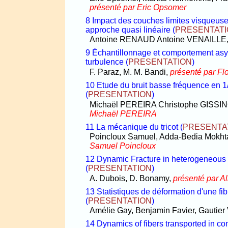
présenté par Eric Opsomer
8 Impact des couches limites visqueuse
approche quasi linéaire
(
PRESENTAT
Antoine RENAUD Antoine VENAILLE
9 Échantillonnage et comportement as
turbulence
(
PRESENTATION
)
F. Paraz, M. M. Bandi,
présenté par Fl
10 Etude du bruit basse fréquence en 1/f
(
PRESENTATION
)
Michaël PEREIRA Christophe GISS
Michaël PEREIRA
11 La mécanique du tricot
(
PRESENTA
Poincloux Samuel, Adda-Bedia Mokhta
Samuel Poincloux
12 Dynamic Fracture in heterogeneous ma
(
PRESENTATION
)
A. Dubois, D. Bonamy,
présenté par A
13 Statistiques de déformation d'une fi
(
PRESENTATION
)
Amélie Gay, Benjamin Favier, Gautier 
14 Dynamics of fibers transported in co