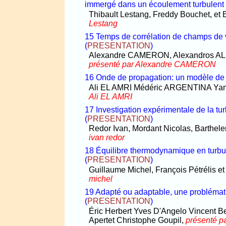
immergé dans un écoulement turbulent
Thibault Lestang, Freddy Bouchet, e
Lestang
15 Temps de corrélation de champs de 
(
PRESENTATION
)
Alexandre CAMERON, Alexandros AL
présenté par Alexandre CAMERON
16 Onde de propagation: un modèle de 
Ali EL AMRI Médéric ARGENTINA Y
Ali EL AMRI
17 Investigation expérimentale de la tu
(
PRESENTATION
)
Redor Ivan, Mordant Nicolas, Barthele
ivan redor
18 Équilibre thermodynamique en turbul
(
PRESENTATION
)
Guillaume Michel, François Pétrélis 
michel
19 Adapté ou adaptable, une problémat
(
PRESENTATION
)
Éric Herbert Yves D'Angelo Vincent B
Apertet Christophe Goupil,
présenté pa