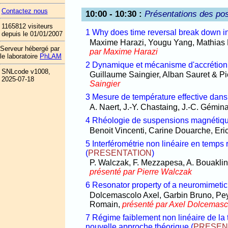
Contactez nous
10:00 - 10:30
:
Présentations des pos
1165812 visiteurs
1 Why does time reversal break down i
depuis le 01/01/2007
Maxime Harazi, Yougu Yang, Mathias F
Serveur hébergé par
par Maxime Harazi
le laboratoire
PhLAM
2 Dynamique et mécanisme d'accrétion 
SNLcode v1008,
Guillaume Saingier, Alban Sauret & Pi
2025-07-18
Saingier
3 Mesure de température effective dans 
A. Naert, J.-Y. Chastaing, J.-C. Gémin
4 Rhéologie de suspensions magnétiqu
Benoit Vincenti, Carine Douarche, Er
5 Interférométrie non linéaire en temps 
(
PRESENTATION
)
P. Walczak, F. Mezzapesa, A. Bouaklin
présenté par Pierre Walczak
6 Resonator property of a neuromimetic
Dolcemascolo Axel, Garbin Bruno, Pey
Romain,
présenté par Axel Dolcemasc
7 Régime faiblement non linéaire de la 
nouvelle approche théorique
(
PRESEN