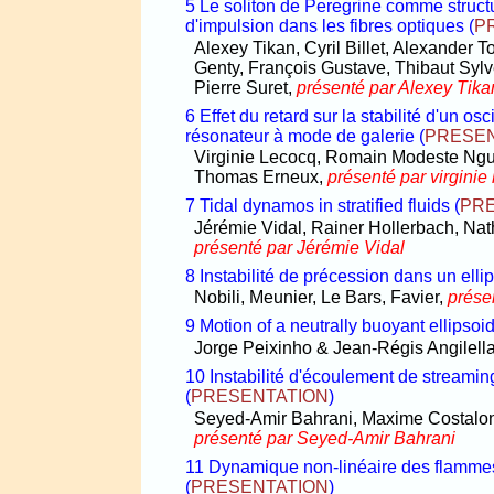
5 Le soliton de Peregrine comme struct
d'impulsion dans les fibres optiques
(
P
Alexey Tikan, Cyril Billet, Alexander 
Genty, François Gustave, Thibaut Syl
Pierre Suret,
présenté par Alexey Tika
6 Effet du retard sur la stabilité d'un o
résonateur à mode de galerie
(
PRESEN
Virginie Lecocq, Romain Modeste N
Thomas Erneux,
présenté par virginie
7 Tidal dynamos in stratified fluids
(
PR
Jérémie Vidal, Rainer Hollerbach, Nat
présenté par Jérémie Vidal
8 Instabilité de précession dans un elli
Nobili, Meunier, Le Bars, Favier,
prése
9 Motion of a neutrally buoyant ellipsoi
Jorge Peixinho & Jean-Régis Angilell
10 Instabilité d'écoulement de streaming
(
PRESENTATION
)
Seyed-Amir Bahrani, Maxime Costalong
présenté par Seyed-Amir Bahrani
11 Dynamique non-linéaire des flammes
(
PRESENTATION
)