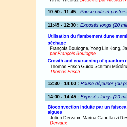
10:50 - 11:45
:
Pause café et posters
11:45 - 12:30
:
Exposés longs (20 mi
Utilisation du flambement dune memb
séchage
François Boulogne, Yong Lin Kong, J
par François Boulogne
Growth and coarsening of quantum do
Thomas Frisch Guido Schifani Médéri
Thomas Frisch
12:30 - 14:00
:
Pause déjeuner (ou p
14:00 - 14:45
:
Exposés longs (20 mi
Bioconvection induite par un faisce
algues
Julien Dervaux, Marina Capellazzi Res
Dervaux