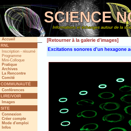
SCIENCE N
Informations et échanges autour de la scie
Accueil
[Retourner à la galerie d'images]
RNL
Excitations sonores d'un hexagone ac
Inscription - résumé
Ce site
Programme
Mini-Colloque
Pratique
Archives
La Rencontre
Comité
COMMUNAUTÉ
Conférences
LIRE/VOIR
Images
SITE
Connexion
Créer compte
Mode d'emploi
Infos