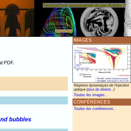
Pourquoi une communauté du non linéaire ?
Connexion
IMAGES
at PDF.
Régimes dynamiques de l'injection
optique (
plus de détails...
)
Toutes les images...
CONFÉRENCES
Toutes les conférences...
 and bubbles