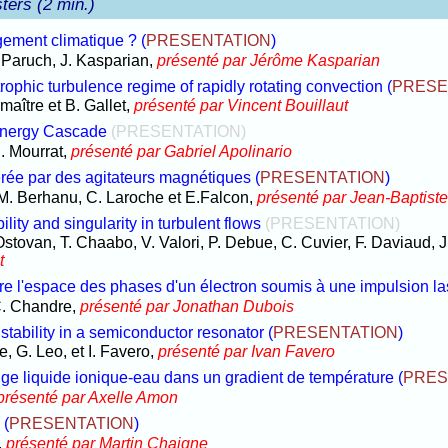
ters (2 min.)
gement climatique ?
(
PRESENTATION
)
 Paruch, J. Kasparian,
présenté par Jérôme Kasparian
rophic turbulence regime of rapidly rotating convection
(
PRESE
umaître et B. Gallet,
présenté par Vincent Bouillaut
 Energy Cascade
(PRESENTATION)
C. Mourrat,
présenté par Gabriel Apolinario
ée par des agitateurs magnétiques
(
PRESENTATION
)
, M. Berhanu, C. Laroche et E.Falcon,
présenté par Jean-Baptist
lity and singularity in turbulent flows
(PRESENTATION)
stovan, T. Chaabo, V. Valori, P. Debue, C. Cuvier, F. Daviaud, J.
t
ture l'espace des phases d'un électron soumis à une impulsion la
C. Chandre,
présenté par Jonathan Dubois
tability in a semiconductor resonator
(
PRESENTATION
)
e, G. Leo, et I. Favero,
présenté par Ivan Favero
ange liquide ionique-eau dans un gradient de température
(
PRES
présenté par Axelle Amon
(
PRESENTATION
)
,
présenté par Martin Chaigne