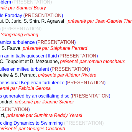
roblem
(PRESENTATION)
enté par Samuel Boury
de Faraday
(
PRESENTATION
)
i, D. Juric, S. Shin, R. Agrawal ,
présenté par Jean-Gabriel Thir
p
(PRESENTATION)
r Yongxiang Huang
namics turbulence
(
PRESENTATION
)
s, S. Fauve,
présenté par Stéphane Perrard
n an initially quiescent fluid
(
PRESENTATION
)
 C. Toupoint et D. Mezouane,
présenté par romain monchaux
lles en milieu turbulent
(
PRESENTATION
)
Deike & S. Perrard,
présenté par Aliénor Rivière
imensional Keplerian turbulence
(
PRESENTATION
)
enté par Fabiola Gerosa
s generated by an oscillating disc
(
PRESENTATION
)
Gondret,
présenté par Joanne Steiner
ESENTATION
)
zi,
présenté par Sumithra Reddy Yerasi
Buckling Dynamics to Swimming
(PRESENTATION)
présenté par Georges Chabouh