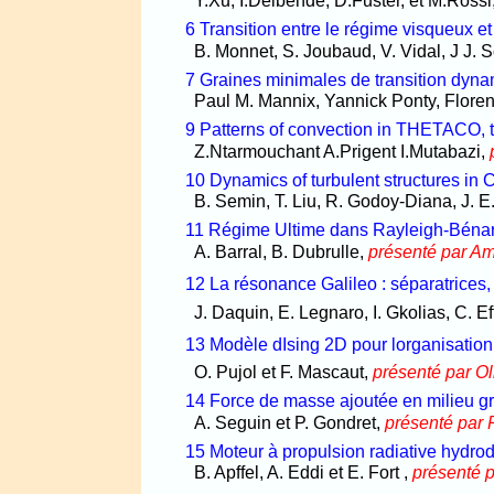
Y.Xu, I.Delbende, D.Fuster, et M.Rossi
6 Transition entre le régime visqueux et
B. Monnet, S. Joubaud, V. Vidal, J J.
7 Graines minimales de transition dyn
Paul M. Mannix, Yannick Ponty, Flore
9 Patterns of convection in THETACO, th
Z.Ntarmouchant A.Prigent I.Mutabazi,
10 Dynamics of turbulent structures in 
B. Semin, T. Liu, R. Godoy-Diana, J. E
11 Régime Ultime dans Rayleigh-Bénar
A. Barral, B. Dubrulle,
présenté par Am
12 La résonance Galileo : séparatrices, 
J. Daquin, E. Legnaro, I. Gkolias, C. 
13 Modèle dIsing 2D pour lorganisat
O. Pujol et F. Mascaut,
présenté par Ol
14 Force de masse ajoutée en milieu gr
A. Seguin et P. Gondret,
présenté par 
15 Moteur à propulsion radiative hydr
B. Apffel, A. Eddi et E. Fort ,
présenté p