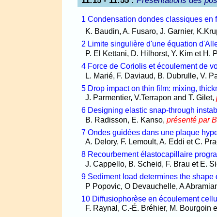
11:15 - 11:55
:
Présentations des pos
1 Condensation dondes classiques en f
K. Baudin, A. Fusaro, J. Garnier, K.Krup
2 Limite singulière d'une équation d'Al
P. El Kettani, D. Hilhorst, Y. Kim et H. 
4 Force de Coriolis et écoulement de vo
L. Marié, F. Daviaud, B. Dubrulle, V. P
5 Drop impact on thin film: mixing, thic
J. Parmentier, V.Terrapon and T. Gilet,
6 Designing elastic snap-through instabi
B. Radisson, E. Kanso,
présenté par 
7 Ondes guidées dans une plaque hyper
A. Delory, F. Lemoult, A. Eddi et C. Pr
8 Recourbement élastocapillaire prog
J. Cappello, B. Scheid, F. Brau et E. Si
9 Sediment load determines the shape o
P Popovic, O Devauchelle, A Abramian
10 Diffusiophorèse en écoulement cellu
F. Raynal, C.-É. Bréhier, M. Bourgoin e