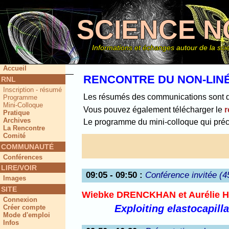
SCIENCE N
Informations et échanges autour de la scie
Accueil
RENCONTRE DU NON-LINÉ
RNL
Inscription - résumé
Ce site
Les résumés des communications sont dis
Programme
Mini-Colloque
Vous pouvez également télécharger le
r
Pratique
Archives
Le programme du mini-colloque qui pré
La Rencontre
Comité
COMMUNAUTÉ
Conférences
LIRE/VOIR
09:05 - 09:50
:
Conférence invitée (4
Images
SITE
Wiebke DRENCKHAN et Aurélie
Connexion
Exploiting elastocapill
Créer compte
Mode d'emploi
Infos