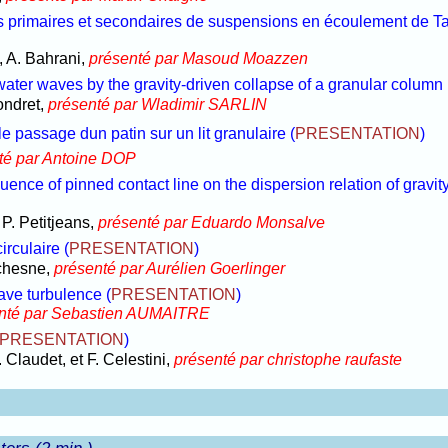
s primaires et secondaires de suspensions en écoulement de T
 A. Bahrani,
présenté par Masoud Moazzen
ater waves by the gravity-driven collapse of a granular column
Gondret,
présenté par Wladimir SARLIN
e passage dun patin sur un lit granulaire
(
PRESENTATION
)
té par Antoine DOP
ence of pinned contact line on the dispersion relation of gravit
P. Petitjeans,
présenté par Eduardo Monsalve
irculaire
(
PRESENTATION
)
uchesne,
présenté par Aurélien Goerlinger
ave turbulence
(
PRESENTATION
)
nté par Sebastien AUMAITRE
PRESENTATION
)
 Claudet, et F. Celestini,
présenté par christophe raufaste