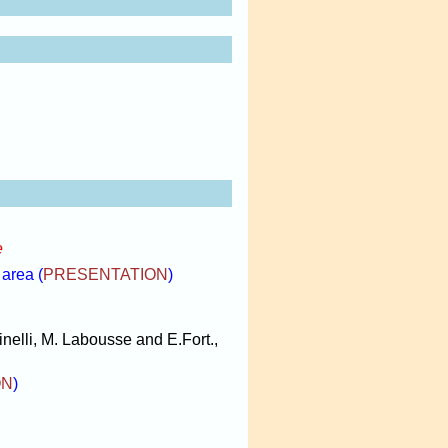
e
 area
(
PRESENTATION
)
nelli, M. Labousse and E.Fort.,
ON
)