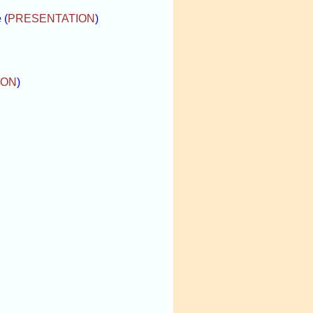
é
(
PRESENTATION
)
ION
)