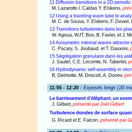
11 Diffusion transitions in a 2D periodic 
M. Lazarotto I. Caldas Y. Elskens,
prés
12 Using a traveling wave tube to analy
M. C. de Sousa, Y. Elskens, F. Doveil, 
13 Transitions turbulentes dans les pla
W. Agoua, WJT. Bos, B. Favier, et J. M
14 Axisymetric internal waves attractor 
C. Pacary, S. Joubaud, et T. Dauxois,
15 Ségrégation granulaire dans les as
J. Sautel, C.E. Lecomte, N. Taberlet,
p
16 Hydrodynamic self-assembly in micr
B. Delmotte, M. Driscoll, A. Donev,
pré
11:55 - 12:20
:
Exposés longs (20 mi
Le barrissement d'éléphant, un exem
J. Gilbert,
présenté par Joël Gilbert
Turbulence dondes de surface quasi
G. Ricard et E. Falcon,
présenté par G