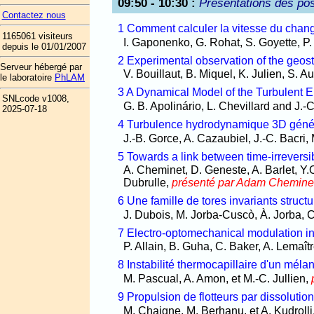
09:50 - 10:30
:
Présentations des pos
Contactez nous
1 Comment calculer la vitesse du chan
1165061 visiteurs
I. Gaponenko, G. Rohat, S. Goyette, P.
depuis le 01/01/2007
2 Experimental observation of the geost
Serveur hébergé par
V. Bouillaut, B. Miquel, K. Julien, S. A
le laboratoire
PhLAM
3 A Dynamical Model of the Turbulent
SNLcode v1008,
G. B. Apolinário, L. Chevillard and J.-
2025-07-18
4 Turbulence hydrodynamique 3D génér
J.-B. Gorce, A. Cazaubiel, J.-C. Bacri
5 Towards a link between time-irreversibi
A. Cheminet, D. Geneste, A. Barlet, Y.O
Dubrulle,
présenté par Adam Chemine
6 Une famille de tores invariants struc
J. Dubois, M. Jorba-Cuscò, À. Jorba, 
7 Electro-optomechanical modulation ins
P. Allain, B. Guha, C. Baker, A. Lemaîtr
8 Instabilité thermocapillaire d'un mél
M. Pascual, A. Amon, et M.-C. Jullien,
9 Propulsion de flotteurs par dissolution
M. Chaigne, M. Berhanu, et A. Kudrolli