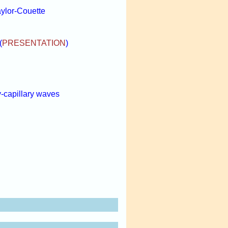
aylor-Couette
(
PRESENTATION
)
y-capillary waves