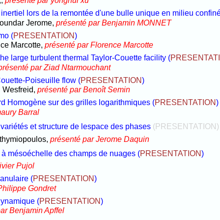
,,
présenté par yonghui xu
 inertiel lors de la remontée d'une bulle unique en milieu confin
 Soundar Jerome,
présenté par Benjamin MONNET
amo
(
PRESENTATION
)
nce Marcotte,
présenté par Florence Marcotte
e large turbulent thermal Taylor-Couette facility
(
PRESENTAT
présenté par Ziad Ntarmouchant
Couette-Poiseuille flow
(
PRESENTATION
)
. Wesfreid,
présenté par Benoît Semin
d Homogène sur des grilles logarithmiques
(
PRESENTATION
)
aury Barral
variétés et structure de lespace des phases
(PRESENTATION)
Efthymiopoulos,
présenté par Jerome Daquin
ion à mésoéchelle des champs de nuages
(
PRESENTATION
)
ivier Pujol
anulaire
(
PRESENTATION
)
Philippe Gondret
odynamique
(
PRESENTATION
)
ar Benjamin Apffel