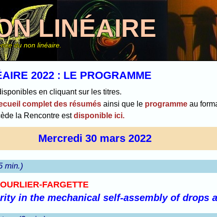
ON LINÉAIRE
nce du non linéaire.
AIRE 2022 : LE PROGRAMME
ponibles en cliquant sur les titres.
ecueil complet des résumés
ainsi que le
programme
au form
cède la Rencontre est
disponible ici.
Mercredi 30 mars 2022
5 min.)
 HOURLIER-FARGETTE
arity in the mechanical self-assembly of drops