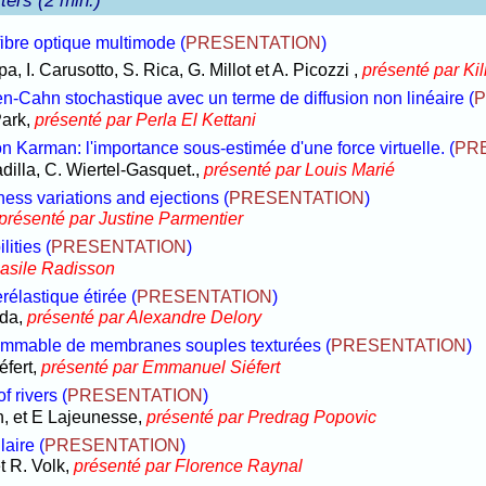
ters (2 min.)
ibre optique multimode
(
PRESENTATION
)
a, I. Carusotto, S. Rica, G. Millot et A. Picozzi ,
présenté par Ki
len-Cahn stochastique avec un terme de diffusion non linéaire
(
P
Park,
présenté par Perla El Kettani
n Karman: l'importance sous-estimée d'une force virtuelle.
(
PR
adilla, C. Wiertel-Gasquet.,
présenté par Louis Marié
kness variations and ejections
(
PRESENTATION
)
présenté par Justine Parmentier
lities
(
PRESENTATION
)
Basile Radisson
élastique étirée
(
PRESENTATION
)
ada,
présenté par Alexandre Delory
rammable de membranes souples texturées
(
PRESENTATION
)
éfert,
présenté par Emmanuel Siéfert
f rivers
(
PRESENTATION
)
, et E Lajeunesse,
présenté par Predrag Popovic
laire
(
PRESENTATION
)
t R. Volk,
présenté par Florence Raynal