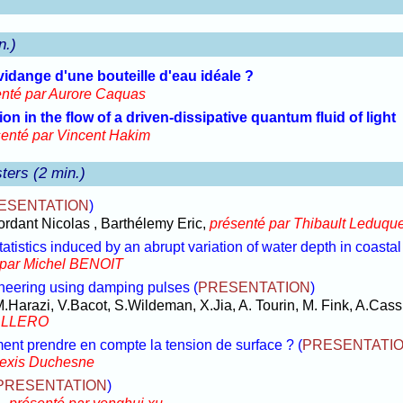
n.)
 vidange d'une bouteille d'eau idéale ?
enté par Aurore Caquas
n in the flow of a driven-dissipative quantum fluid of light
senté par Vincent Hakim
ters (2 min.)
ESENTATION
)
ordant Nicolas , Barthélemy Eric,
présenté par Thibault Leduqu
tistics induced by an abrupt variation of water depth in coastal
 par Michel BENOIT
ineering using damping pulses
(
PRESENTATION
)
Harazi, V.Bacot, S.Wildeman, X.Jia, A. Tourin, M. Fink, A.Cassi
BALLERO
ment prendre en compte la tension de surface ?
(
PRESENTATI
lexis Duchesne
PRESENTATION
)