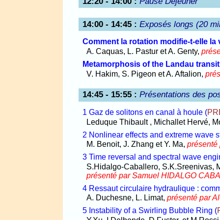
12:20 - 14:00
:
Pause Déjeuner
14:00 - 14:45
:
Exposés longs (20 mi
Comment la rotation modifie-t-elle la
A. Caquas, L. Pastur et A. Genty,
prés
Metamorphosis of the Landau transitio
V. Hakim, S. Pigeon et A. Aftalion,
pré
14:45 - 15:55
:
Présentations des pos
1 Gaz de solitons en canal à houle
(
PR
Leduque Thibault , Michallet Hervé, M
2 Nonlinear effects and extreme wave sta
M. Benoit, J. Zhang et Y. Ma,
présenté
3 Time reversal and spectral wave eng
S.Hidalgo-Caballero, S.K.Sreenivas, M.
présenté par Samuel HIDALGO CA
4 Ressaut circulaire hydraulique : com
A. Duchesne, L. Limat,
présenté par A
5 Instability of a Swirling Bubble Ring
(