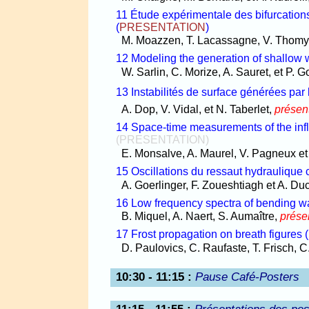
11 Étude expérimentale des bifurcation
(
PRESENTATION
)
M. Moazzen, T. Lacassagne, V. Thomy,
12 Modeling the generation of shallow w
W. Sarlin, C. Morize, A. Sauret, et P. 
13 Instabilités de surface générées par l
A. Dop, V. Vidal, et N. Taberlet,
présen
14 Space-time measurements of the influ
(PRESENTATION)
E. Monsalve, A. Maurel, V. Pagneux et 
15 Oscillations du ressaut hydraulique c
A. Goerlinger, F. Zoueshtiagh et A. D
16 Low frequency spectra of bending w
B. Miquel, A. Naert, S. Aumaître,
prése
17 Frost propagation on breath figures
(
D. Paulovics, C. Raufaste, T. Frisch, C.
10:30 - 11:15
:
Pause Café-Posters