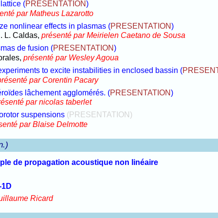
lattice
(
PRESENTATION
)
enté par Matheus Lazarotto
ze nonlinear effects in plasmas
(
PRESENTATION
)
I. L. Caldas,
présenté par Meirielen Caetano de Sousa
smas de fusion
(
PRESENTATION
)
orales,
présenté par Wesley Agoua
experiments to excite instabilities in enclosed bassin
(
PRESENT
présenté par Corentin Pacary
téroïdes lâchement agglomérés.
(
PRESENTATION
)
résenté par nicolas taberlet
orotor suspensions
(PRESENTATION)
senté par Blaise Delmotte
n.)
ple de propagation acoustique non linéaire
-1D
uillaume Ricard